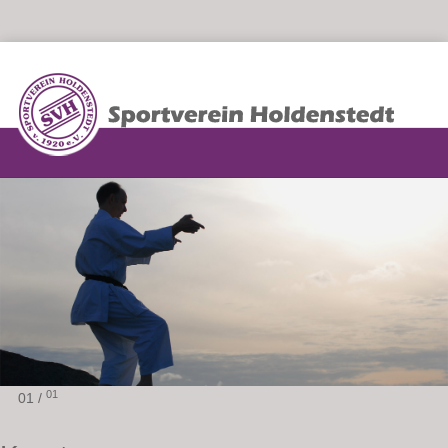
01
01 /