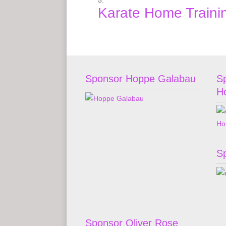
Karate Home Traini
Sponsor Hoppe Galabau
S
H
S
Sponsor Oliver Rose