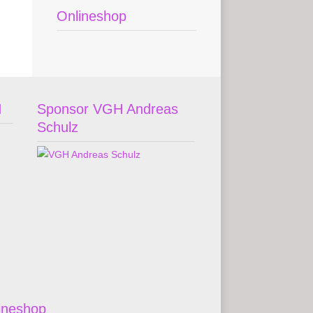
Onlineshop
H
Sponsor VGH Andreas
Schulz
ineshop