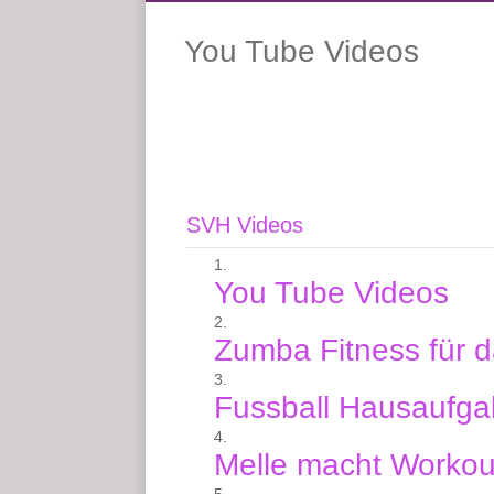
You Tube Videos
SVH Videos
You Tube Videos
Zumba Fitness für 
Fussball Hausaufg
Melle macht Workou