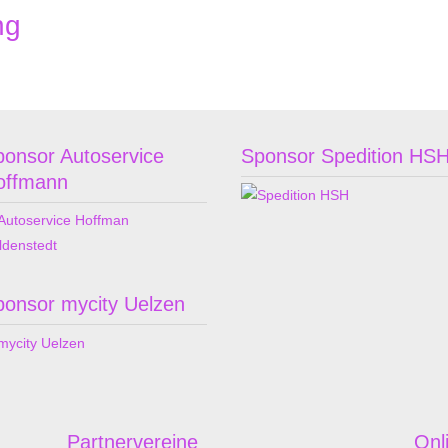
ng
ponsor Autoservice
Sponsor Spedition HS
offmann
ponsor mycity Uelzen
Partnervereine
Onl