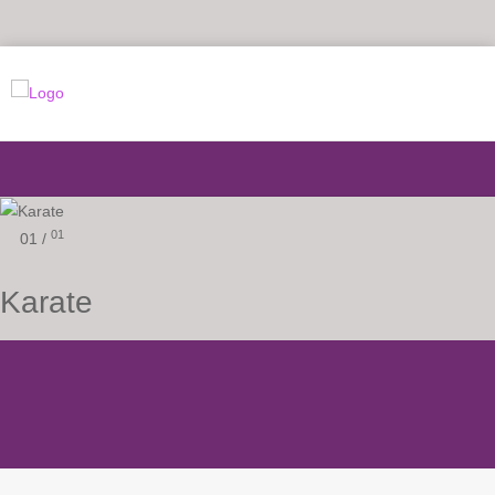
01
01 /
Karate