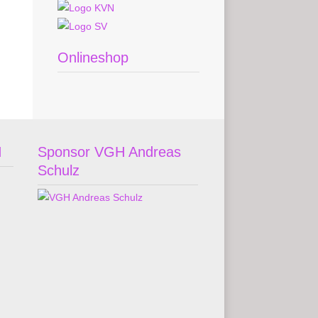
Onlineshop
H
Sponsor VGH Andreas
Schulz