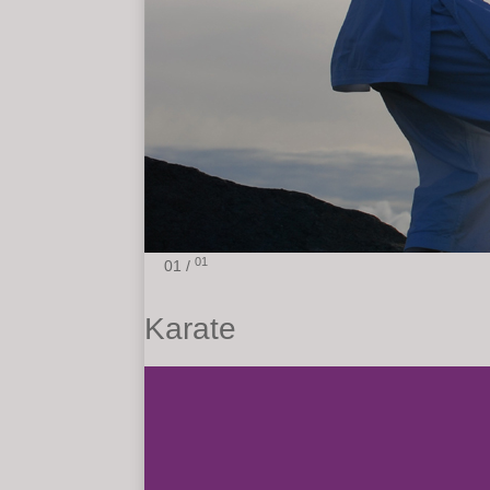
01
01 /
Karate