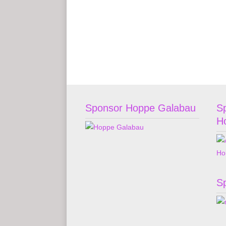
Sponsor Hoppe Galabau
S
H
S