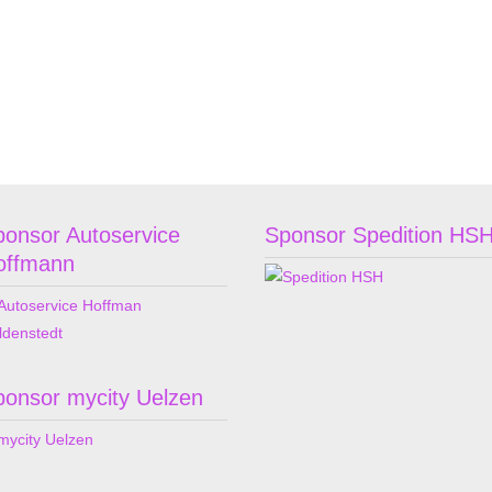
ponsor Autoservice
Sponsor Spedition HS
offmann
ponsor mycity Uelzen