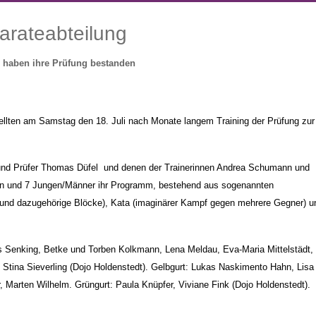
Karateabteilung
en haben ihre Prüfung bestanden
ellten am Samstag den 18. Juli nach Monate langem Training der Prüfung zur
und Prüfer Thomas Düfel und denen der Trainerinnen Andrea Schumann und
uen und 7 Jungen/Männer ihr Programm, bestehend aus sogenannten
e und dazugehörige
Blöcke
), Kata (imaginärer Kampf gegen
mehrere Gegner) u
s Senking, Betke und Torben Kolkmann, Lena Meldau, Eva-Maria Mittelstädt,
Stina Sieverling (Dojo Holdenstedt). Gelbgurt: Lukas Naskimento Hahn, Lisa
r, Marten Wilhelm. Grüngurt: Paula Knüpfer, Viviane Fink (Dojo Holdenstedt).