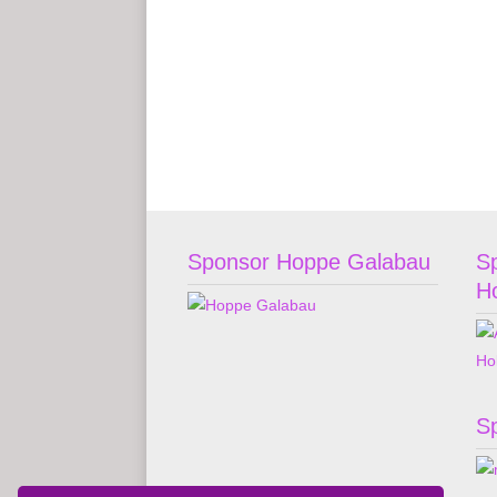
Sponsor Hoppe Galabau
S
H
S