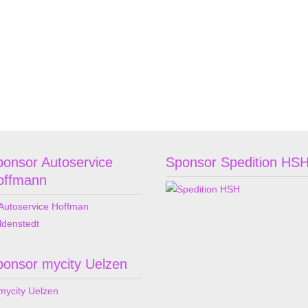
ponsor Autoservice
Sponsor Spedition HS
offmann
ponsor mycity Uelzen