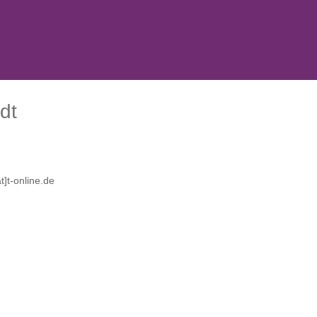
dt
t]t-online.de